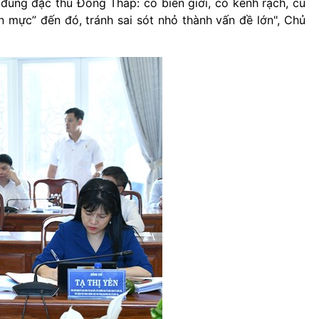
 đúng đặc thù Đồng Tháp: có biên giới, có kênh rạch, cù
n mực” đến đó, tránh sai sót nhỏ thành vấn đề lớn", Chủ