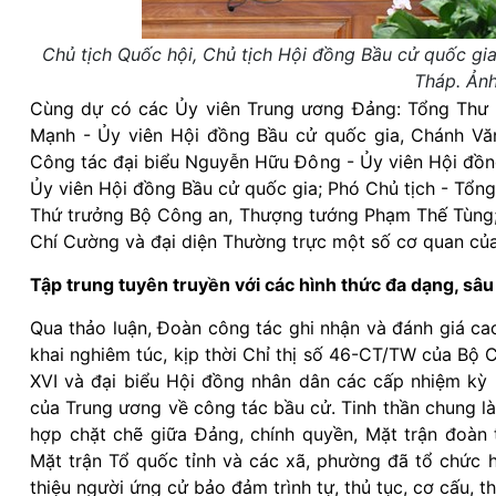
Chủ tịch Quốc hội, Chủ tịch Hội đồng Bầu cử quốc gi
Tháp. Ảnh
Cùng dự có các Ủy viên Trung ương Đảng: Tổng Thư 
Mạnh - Ủy viên Hội đồng Bầu cử quốc gia, Chánh Vă
Công tác đại biểu Nguyễn Hữu Đông - Ủy viên Hội đồng
Ủy viên Hội đồng Bầu cử quốc gia; Phó Chủ tịch - Tổ
Thứ trưởng Bộ Công an, Thượng tướng Phạm Thế Tùng;
Chí Cường và đại diện Thường trực một số cơ quan của
Tập trung tuyên truyền với các hình thức đa dạng, sâu
Qua thảo luận, Đoàn công tác ghi nhận và đánh giá cao
khai nghiêm túc, kịp thời Chỉ thị số 46-CT/TW của Bộ 
XVI và đại biểu Hội đồng nhân dân các cấp nhiệm kỳ 
của Trung ương về công tác bầu cử. Tinh thần chung là
hợp chặt chẽ giữa Đảng, chính quyền, Mặt trận đoàn 
Mặt trận Tổ quốc tỉnh và các xã, phường đã tổ chức hộ
thiệu người ứng cử bảo đảm trình tự, thủ tục, cơ cấu, t