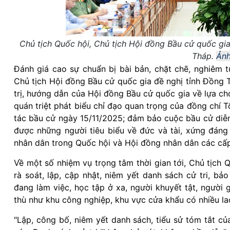
Chủ tịch Quốc hội, Chủ tịch Hội đồng Bầu cử quốc gi
Tháp.
Ảnh
Đánh giá cao sự chuẩn bị bài bản, chặt chẽ, nghiêm 
Chủ tịch Hội đồng Bầu cử quốc gia đề nghị tỉnh Đồng 
trị, hướng dẫn của Hội đồng Bầu cử quốc gia về lựa chọ
quán triệt phát biểu chỉ đạo quan trọng của đồng chí T
tác bầu cử ngày 15/11/2025; đảm bảo cuộc bầu cử diễn 
được những người tiêu biểu về đức và tài, xứng đáng
nhân dân trong Quốc hội và Hội đồng nhân dân các cấp
Về một số nhiệm vụ trọng tâm thời gian tới, Chủ tịch
rà soát, lập, cập nhật, niêm yết danh sách cử tri, b
đang làm việc, học tập ở xa, người khuyết tật, người g
thù như khu công nghiệp, khu vực cửa khẩu có nhiều la
"Lập, công bố, niêm yết danh sách, tiểu sử tóm tắt c