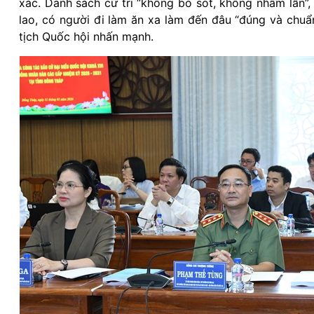
xác. Danh sách cử tri “không bỏ sót, không nhầm lẫn”,
lao, có người đi làm ăn xa làm đến đâu “đúng và chuẩ
tịch Quốc hội nhấn mạnh.