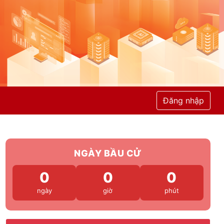
Đăng nhập
NGÀY BẦU CỬ
0
0
0
ngày
giờ
phút