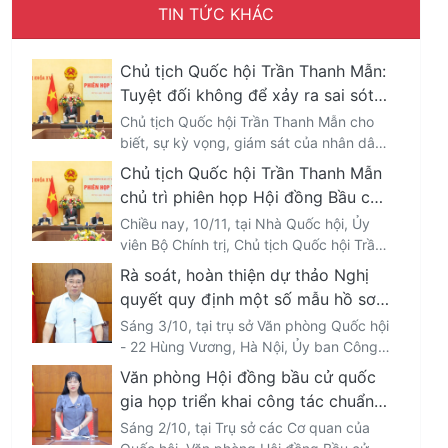
TIN TỨC KHÁC
Chủ tịch Quốc hội Trần Thanh Mẫn:
Tuyệt đối không để xảy ra sai sót
ảnh hưởng đến quyền bầu cử, ứng
Chủ tịch Quốc hội Trần Thanh Mẫn cho
cử đại biểu Quốc hội, Hội đồng
biết, sự kỳ vọng, giám sát của nhân dân,
cử tri và dư luận xã hội đối với cuộc bầu
nhân dân
Chủ tịch Quốc hội Trần Thanh Mẫn
cử đại biểu Quốc hội khóa 16 và đại biểu
chủ trì phiên họp Hội đồng Bầu cử
Hội đồng nhân dân các cấp nhiệm kỳ
quốc gia
Chiều nay, 10/11, tại Nhà Quốc hội, Ủy
2026-2031 ngày càng cao; đề nghị Hội
viên Bộ Chính trị, Chủ tịch Quốc hội Trần
đồng Bầu cử Quốc gia cần bảo đảm đầy
Thanh Mẫn, Chủ tịch Hội đồng Bầu cử
đủ, đúng hạn, đồng bộ các yêu cầu,
Rà soát, hoàn thiện dự thảo Nghị
quốc gia đã chủ trì Phiên họp thứ 3 của
công việc có tính pháp lý; tuyệt đối
quyết quy định một số mẫu hồ sơ
Hội đồng Bầu cử quốc gia.
không để xảy ra sai sót thủ tục ảnh
sử dụng trong công tác bầu cử
Sáng 3/10, tại trụ sở Văn phòng Quốc hội
hưởng quyền bầu cử, ứng cử.
- 22 Hùng Vương, Hà Nội, Ủy ban Công
tác đại biểu đã tổ chức rà soát, hoàn
Văn phòng Hội đồng bầu cử quốc
thiện dự thảo Nghị quyết của Hội đồng
gia họp triển khai công tác chuẩn
bầu cử Quốc gia quy định về mẫu hồ sơ
bị bầu cử
Sáng 2/10, tại Trụ sở các Cơ quan của
ứng cử, phiếu bầu cử, nội dung phòng