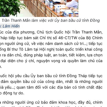
a Trần Thanh Mẫn làm việc với Ủy ban bầu cử tỉnh Đồng
: Lâm Hiển
túc của địa phương, Chủ tịch Quốc hội Trần Thanh Mẫn,
Tháp tiếp tục bám sát Chỉ thị số 46-CT/TW của Bộ Chính
n người ứng cử, về việc nắm danh sách cử tri...; tiếp tục
ổng Bí thư Tô Lâm tại Hội nghị toàn quốc triển khai công
ra dân chủ, đúng pháp luật, an toàn, tiết kiệm, lựa chọn
 đại diện cho ý chí, nguyện vọng và quyền làm chủ của
.
 Quốc hội yêu cầu Ủy ban bầu cử tỉnh Đồng Tháp tiếp tục
ảo đảm quyền bầu cử của công dân, nhất là những người
ià yếu...; quan tâm đối với các địa bàn có tính chất đặc
o động tự do.
ủa những người ứng cử bảo đảm khoa học, đầy đủ, chính