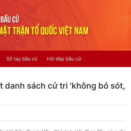
Sổ tay bầu cử
Hỏi đáp bầu cử
t danh sách cử tri 'không bỏ sót,