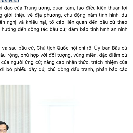
Lâm Hiển
hỉ đạo của Trung ương, quan tâm, tạo điều kiện thuận lợi
 giới thiệu về địa phương, chủ động nắm tình hình, dư
kiến nghị và khiếu nại, tố cáo liên quan đến bầu cử theo
 hưởng đến công tác bầu cử; đảm bảo tình hình an ninh
g và sau bầu cử, Chủ tịch Quốc hội chỉ rõ, Ủy ban Bầu cử
 sâu rộng, phù hợp với đối tượng, vùng miền, đặc điểm cử
ộng của người ứng cử; nâng cao nhận thức, trách nhiệm của
 đi bỏ phiếu đầy đủ; chủ động đấu tranh, phản bác các