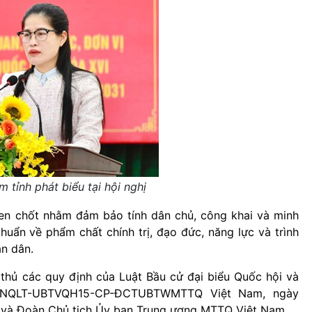
 tỉnh phát biểu tại hội nghị
hen chốt nhằm đảm bảo tính dân chủ, công khai và minh
chuẩn về phẩm chất chính trị, đạo đức, năng lực và trình
ân dân.
thủ các quy định của Luật Bầu cử đại biểu Quốc hội và
25/NQLT-UBTVQH15-CP-ĐCTUBTWMTTQ Việt Nam, ngày
 và Đoàn Chủ tịch Ủy ban Trung ương MTTQ Việt Nam.