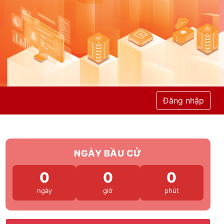
Đăng nhập
NGÀY BẦU CỬ
0
0
0
ngày
giờ
phút