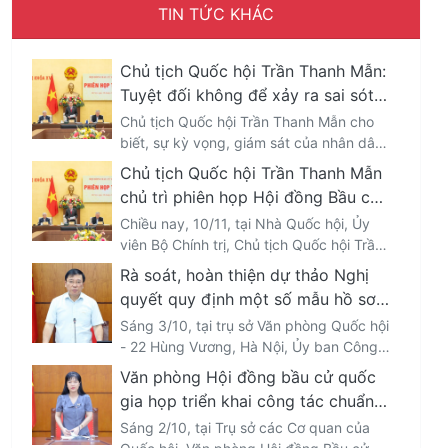
TIN TỨC KHÁC
Chủ tịch Quốc hội Trần Thanh Mẫn:
Tuyệt đối không để xảy ra sai sót
ảnh hưởng đến quyền bầu cử, ứng
Chủ tịch Quốc hội Trần Thanh Mẫn cho
cử đại biểu Quốc hội, Hội đồng
biết, sự kỳ vọng, giám sát của nhân dân,
cử tri và dư luận xã hội đối với cuộc bầu
nhân dân
Chủ tịch Quốc hội Trần Thanh Mẫn
cử đại biểu Quốc hội khóa 16 và đại biểu
chủ trì phiên họp Hội đồng Bầu cử
Hội đồng nhân dân các cấp nhiệm kỳ
quốc gia
Chiều nay, 10/11, tại Nhà Quốc hội, Ủy
2026-2031 ngày càng cao; đề nghị Hội
viên Bộ Chính trị, Chủ tịch Quốc hội Trần
đồng Bầu cử Quốc gia cần bảo đảm đầy
Thanh Mẫn, Chủ tịch Hội đồng Bầu cử
đủ, đúng hạn, đồng bộ các yêu cầu,
Rà soát, hoàn thiện dự thảo Nghị
quốc gia đã chủ trì Phiên họp thứ 3 của
công việc có tính pháp lý; tuyệt đối
quyết quy định một số mẫu hồ sơ
Hội đồng Bầu cử quốc gia.
không để xảy ra sai sót thủ tục ảnh
sử dụng trong công tác bầu cử
Sáng 3/10, tại trụ sở Văn phòng Quốc hội
hưởng quyền bầu cử, ứng cử.
- 22 Hùng Vương, Hà Nội, Ủy ban Công
tác đại biểu đã tổ chức rà soát, hoàn
Văn phòng Hội đồng bầu cử quốc
thiện dự thảo Nghị quyết của Hội đồng
gia họp triển khai công tác chuẩn
bầu cử Quốc gia quy định về mẫu hồ sơ
bị bầu cử
Sáng 2/10, tại Trụ sở các Cơ quan của
ứng cử, phiếu bầu cử, nội dung phòng