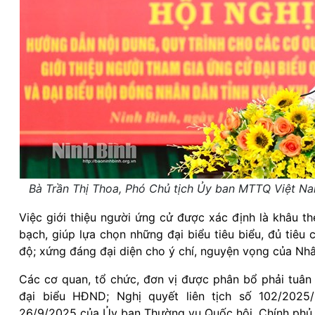
Bà Trần Thị Thoa, Phó Chủ tịch Ủy ban MTTQ Việt Nam
Việc giới thiệu người ứng cử được xác định là khâu t
bạch, giúp lựa chọn những đại biểu tiêu biểu, đủ tiêu 
độ; xứng đáng đại diện cho ý chí, nguyện vọng của Nh
Các cơ quan, tổ chức, đơn vị được phân bổ phải tuân 
đại biểu HĐND; Nghị quyết liên tịch số 102/20
26/9/2025 của Ủy ban Thường vụ Quốc hội, Chính phủ