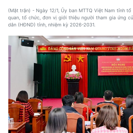
(Mặt trận) - Ngày 12/1, Ủy ban MTTQ Việt Nam tỉnh tổ
quan, tổ chức, đơn vị giới thiệu người tham gia ứng 
dân (HĐND) tỉnh, nhiệm kỳ 2026-2031.