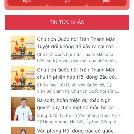
ngày
giờ
phút
TIN TỨC KHÁC
Chủ tịch Quốc hội Trần Thanh Mẫn:
Tuyệt đối không để xảy ra sai sót
ảnh hưởng đến quyền bầu cử, ứng
Chủ tịch Quốc hội Trần Thanh Mẫn cho
cử đại biểu Quốc hội, Hội đồng nhân
biết, sự kỳ vọng, giám sát của nhân dân,
cử tri và dư luận xã hội đối với cuộc bầu
dân
Chủ tịch Quốc hội Trần Thanh Mẫn
cử đại biểu Quốc hội khóa 16 và đại biểu
chủ trì phiên họp Hội đồng Bầu cử
Hội đồng nhân dân các cấp nhiệm kỳ
quốc gia
Chiều nay, 10/11, tại Nhà Quốc hội, Ủy
2026-2031 ngày càng cao; đề nghị Hội
viên Bộ Chính trị, Chủ tịch Quốc hội Trần
đồng Bầu cử Quốc gia cần bảo đảm đầy
Thanh Mẫn, Chủ tịch Hội đồng Bầu cử
đủ, đúng hạn, đồng bộ các yêu cầu, công
Rà soát, hoàn thiện dự thảo Nghị
quốc gia đã chủ trì Phiên họp thứ 3 của
việc có tính pháp lý; tuyệt đối không để
quyết quy định một số mẫu hồ sơ sử
Hội đồng Bầu cử quốc gia.
xảy ra sai sót thủ tục ảnh hưởng quyền
dụng trong công tác bầu cử
Sáng 3/10, tại trụ sở Văn phòng Quốc hội -
bầu cử, ứng cử.
22 Hùng Vương, Hà Nội, Ủy ban Công tác
đại biểu đã tổ chức rà soát, hoàn thiện dự
Văn phòng Hội đồng bầu cử quốc