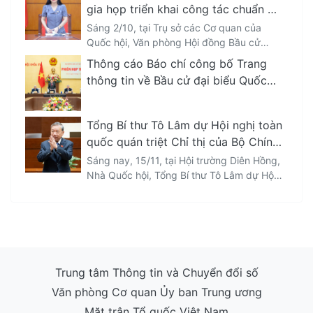
thảo Nghị quyết của Hội đồng bầu cử
gia họp triển khai công tác chuẩn bị
Quốc gia quy định về mẫu hồ sơ ứng cử,
bầu cử
Sáng 2/10, tại Trụ sở các Cơ quan của
phiếu bầu cử, nội dung phòng bỏ phiếu và
Quốc hội, Văn phòng Hội đồng Bầu cử
các loại mẫu văn bản sử dụng trong công
quốc gia đã họp triển khai công tác chuẩn
tác bầu cử ĐBQH Khóa XVI và đại biểu
Thông cáo Báo chí công bố Trang
bị bầu cử đại biểu Quốc hội Khóa XVI và
HĐND các cấp nhiệm kỳ 2026 – 2031,
thông tin về Bầu cử đại biểu Quốc
đại biểu HĐND các cấp nhiệm kỳ 2026 -
trong đó có nội dung tích hợp các trường
hội khóa XVI và đại biểu Hội đồng
2031.
thông tin trên VneID cho người ứng cử.
nhân dân các cấp nhiệm kỳ 2026-
Tổng Bí thư Tô Lâm dự Hội nghị toàn
2031
quốc quán triệt Chỉ thị của Bộ Chính
trị, triển khai công tác bầu cử
Sáng nay, 15/11, tại Hội trường Diên Hồng,
Nhà Quốc hội, Tổng Bí thư Tô Lâm dự Hội
nghị toàn quốc quán triệt Chỉ thị của Bộ
Chính trị, triển khai công tác bầu cử đại
biểu Quốc hội Khóa XVI và đại biểu Hội
đồng Nhân dân các cấp nhiệm kỳ 2026 -
2031.
Trung tâm Thông tin và Chuyển đổi số
Văn phòng Cơ quan Ủy ban Trung ương
Mặt trận Tổ quốc Việt Nam